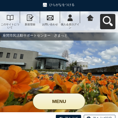
ひらがなをつける
このサイトにつ
新規登録
お問い合わせ
個人会員ログイ
座間市民活動サ
いて
ン
ポートセンタ
ー ざまっとへ
戻る
座間市民活動サポートセンター ざまっと
MENU