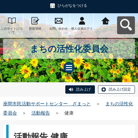
ひらがなをつける
このサイトにつ
新規登録
お問い合わせ
個人会員ログイ
座間市民活動サ
いて
ン
ポートセンタ
ー ざまっとへ
戻る
まちの活性化委員会
MENU
読み上げ
読み上げ設定
座間市民活動サポートセンター ざまっと
＞
まちの活性化
委員会
＞
活動報告
＞
健康
活動報告 健康