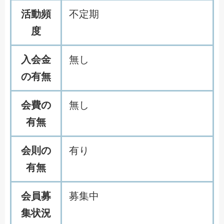
活動頻
不定期
度
入会金
無し
の有無
会費の
無し
有無
会則の
有り
有無
会員募
募集中
集状況