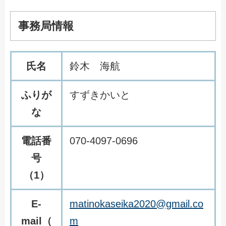
事務局情報
氏名
鈴木 海航
ふりが
すずきかいと
な
電話番
070-4097-0696
号
（1）
E-
matinokaseika2020@gmail.co
mail（
m