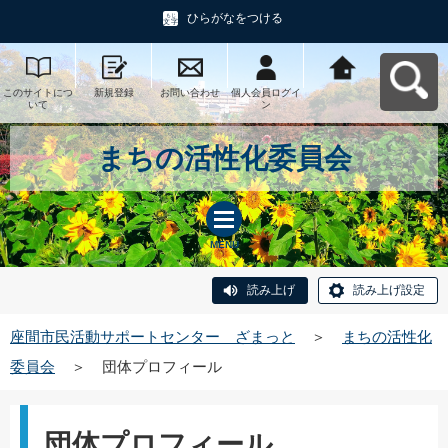
ひらがなをつける
このサイトにつ
新規登録
お問い合わせ
個人会員ログイ
座間市民活動サ
いて
ン
ポートセンタ
ー ざまっとへ
戻る
まちの活性化委員会
MENU
読み上げ
読み上げ設定
座間市民活動サポートセンター ざまっと
＞
まちの活性化
委員会
＞
団体プロフィール
団体プロフィール