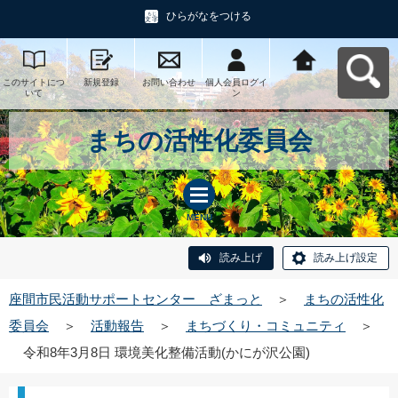
ひらがなをつける
このサイトにつ
新規登録
お問い合わせ
個人会員ログイ
座間市民活動サ
いて
ン
ポートセンタ
ー ざまっとへ
戻る
まちの活性化委員会
MENU
読み上げ
読み上げ設定
座間市民活動サポートセンター ざまっと
＞
まちの活性化
委員会
＞
活動報告
＞
まちづくり・コミュニティ
＞
令和8年3月8日 環境美化整備活動(かにが沢公園)