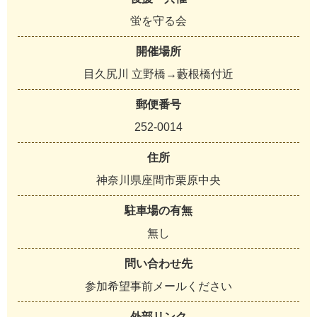
蛍を守る会
開催場所
目久尻川 立野橋→藪根橋付近
郵便番号
252-0014
住所
神奈川県座間市栗原中央
駐車場の有無
無し
問い合わせ先
参加希望事前メールください
外部リンク