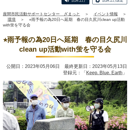
読み上げ
読み上げ設定
座間市民活動サポートセンター ざまっと
＞
イベント情報
＞
環境
＞
⭐︎雨予報の為20日へ延期 春の目久尻川clean up活動
with蛍を守る会
⭐︎雨予報の為20日へ延期 春の目久尻川
clean up活動with蛍を守る会
公開日：2023年05月06日 最終更新日：2023年05月13日
登録元：「
Keep. Blue. Earth
」