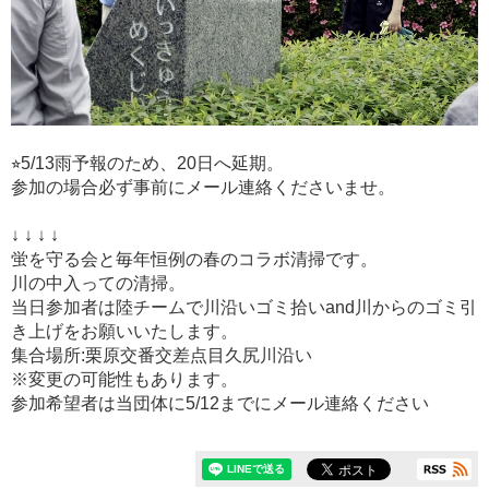
⭐︎5/13雨予報のため、20日へ延期。
参加の場合必ず事前にメール連絡くださいませ。
↓ ↓ ↓ ↓
蛍を守る会と毎年恒例の春のコラボ清掃です。
川の中入っての清掃。
当日参加者は陸チームで川沿いゴミ拾いand川からのゴミ引
き上げをお願いいたします。
集合場所:栗原交番交差点目久尻川沿い
※変更の可能性もあります。
参加希望者は当団体に5/12までにメール連絡ください