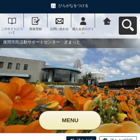
ひらがなをつける
このサイトにつ
新規登録
お問い合わせ
個人会員ログイ
座間市民活動サ
いて
ン
ポートセンタ
ー ざまっとへ
戻る
座間市民活動サポートセンター ざまっと
MENU