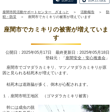
読み上げ
読み上げ設定
座間市民活動サポートセンター ざまっと
＞
活動報告
＞
防
犯・防災
＞
座間市でカミキリの被害が増えています
座間市でカミキリの被害が増えていま
す
公開日：2025年05月17日 最終更新日：2025年05月18日
登録元：「
座間安全・安心推進会
」
座間市でゴマダラカミキリ、マツノマダラカミキリが原
因と見られる枯死木が増えています。
枯死木は道路脇が多く、倒木が心配されます。
１．座間市明王地区 （ゴマダラカミキリ被害）
幹には成虫の脱