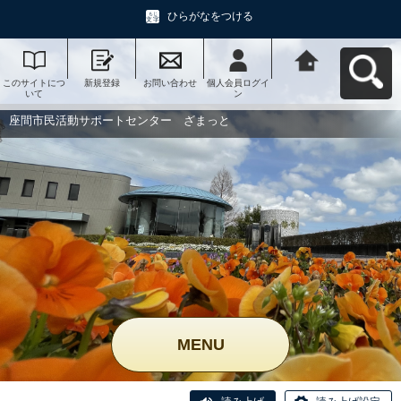
ひらがなをつける
このサイトにつ
新規登録
お問い合わせ
個人会員ログイ
座間市民活動サ
いて
ン
ポートセンタ
ー ざまっとへ
戻る
座間市民活動サポートセンター ざまっと
MENU