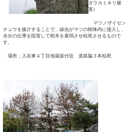
ダラカミキリ被
害）
マツノザイセン
チュウを媒介することで、線虫がマツの樹体内に侵入し、
水分の伝導を阻害して樹木を衰弱させ枯死させるもので
す。
場所；入谷東４丁目地蔵坂付近 道路脇３本枯死