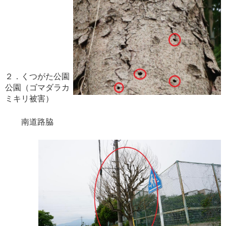
２．くつがた公園
公園（ゴマダラカ
ミキリ被害）
南道路脇