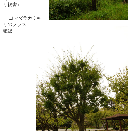
リ被害）
ゴマダラカミキ
リのフラス
確認