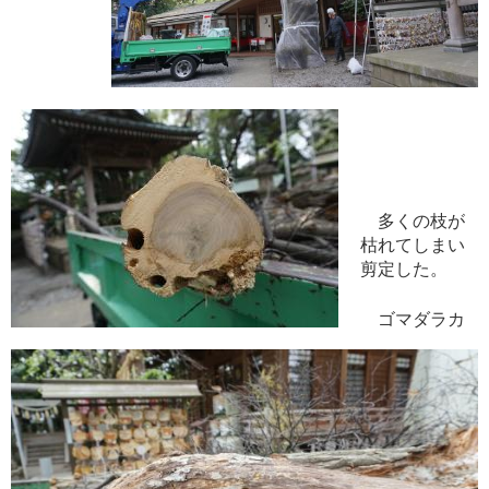
多くの枝が
枯れてしまい
剪定した。
ゴマダラカ