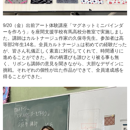
9/20（金）出前アート体験講座「マグネットミニバインダ
ーを作ろう」を座間支援学校有馬高校分教室で実施しまし
た。講師はカルトナージュ作家の久保寺先生。参加者は高
等部2年生14名。全員カルトナージュは初めての経験だった
が、皆さん礼儀正しく素直に対応してくれて、時間通りに
進めることができた。布の柄選びも誰ひとり被る事も無
く、リボンも講師の意見を聞きながら、大胆なデザインに
挑戦。それぞれの個性が出た作品ができて、全員達成感を
得ることができた。