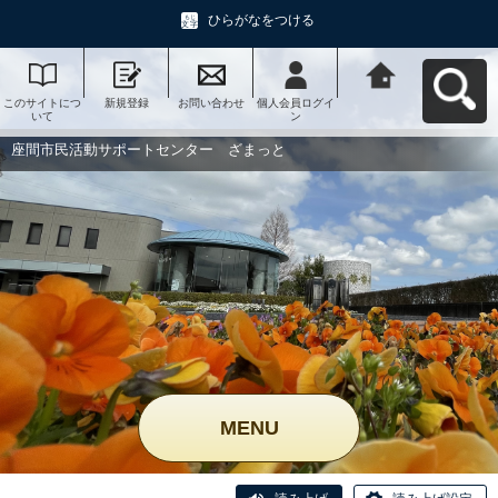
ひらがなをつける
このサイトにつ
新規登録
お問い合わせ
個人会員ログイ
座間市民活動サ
いて
ン
ポートセンタ
ー ざまっとへ
戻る
座間市民活動サポートセンター ざまっと
MENU