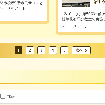
を作
、座間市役所1階市民サロンと
ーサルアート...
12/10（水）第50回
援学校有馬分教室で実施しま
アートステージ
1
2
3
4
5
次へ
施設