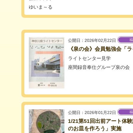
ゆいま～る
福
公開日：2026年02月22日
《泉の会》会員勉強会「ラ
ライトセンター見学
座間録音奉仕グループ泉の会
福
公開日：2026年01月22日
1/21第51回出前アート
のお皿を作ろう」実施