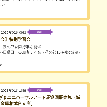
。...
福祉
2026年02月06日
の会】特別学習会
・夜の部合同行事を開催
の日曜日、参加者２４名（昼の部15＋夜の部9）
会
福祉
2026年01月16日
回ざまユニバーサルアート展巡回展実施（城
用金庫相武台支店）