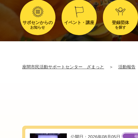
サポセンからの
イベント・講座
登録団体
お知らせ
を探す
座間市民活動サポートセンター ざまっと
＞
活動報告
福
公開日：2026年08月05日