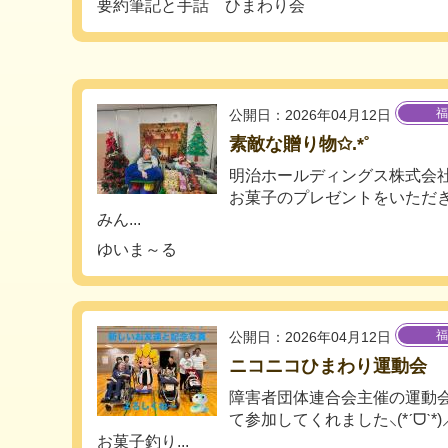
要約筆記と手話 ひまわり会
福
公開日：2026年04月12日
素敵な贈り物✩.*˚
明治ホールディングス株式会
お菓子のプレゼントをいただきまし
みん...
ゆいま～る
福
公開日：2026年04月12日
ニコニコひまわり運動会
障害者団体連合会主催の運動会
て参加してくれました⸜(*ˊᗜˋ*)
お菓子釣り...