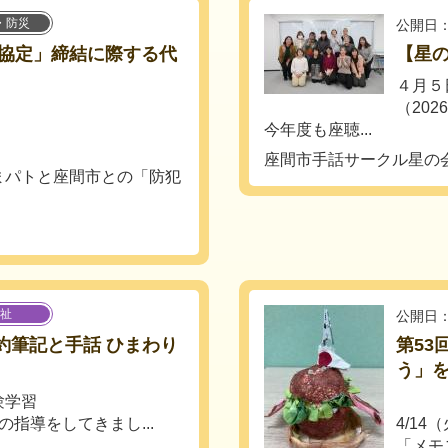
・防災
公開日：
協定」締結に際する代
【星の
４月５
（20
今年度も座聴...
座間市手話サークル星の
まパトと座間市との「防犯
祉
公開日：
要約筆記と手話 ひまわり
第53
う」
験学習
指導をしてきまし...
4/1
「メモ