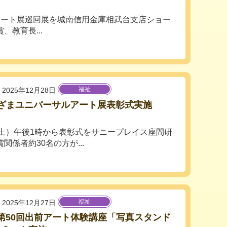
アート展巡回展を城南信用金庫相武台支店ショー
教育長...
福祉
2025年12月28日
回ざまユニバーサルアート展表彰式実施
6（土）午後1時から表彰式をサニープレイス座間研
係者約30名の方が...
福祉
2025年12月27日
10第50回出前アート体験講座「写真スタンド