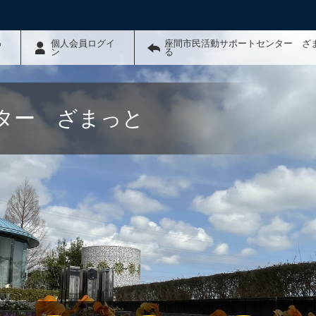
わ
個人会員ログイ
座間市民活動サポートセンター ざ
ン
る
ター ざまっと