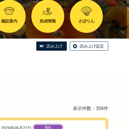
施設案内
助成情報
さぽりん
読み上げ
読み上げ設定
表示件数：358件
福祉
2026年06月22日