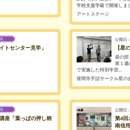
学校支援学級で開催しました
アートステージ
祉
公開日：
イトセンター見学」
【星
昼の部
第１週
で実施した特別学習...
座間市手話サークル星の
祉
公開日：
体験講座「葉っぱの押し柄
第4
南信