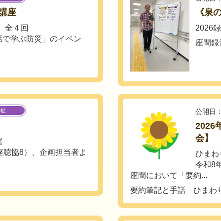
講座
《泉
土) 全４回
202
話で学ぶ防災」のイベン
座間録
祉
公開日：
202
会】
催
座聴協8）、企画担当者よ
ひまわ
令和8
座間において「要約...
要約筆記と手話 ひまわ