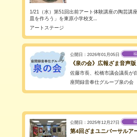
1/21（水）第51回出前アート体験講座の陶芸
皿を作ろう」を東原小学校支...
アートステージ
福
公開日：2026年01月05日
《泉の会》広報ざま音声版
佐藤市長、松橋市議会議長が
座間録音奉仕グループ泉の会
福
公開日：2025年12月27日
第4回ざまユニバーサルア