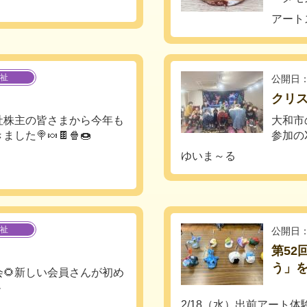
アート
祉
公開日：
クリ
社株主の皆さまから今年も
大和市
た🍭🍬🍫🍿🍩
参加のX
ゆいま～る
祉
公開日：
第52
う」
🌻新しい会員さんが初め
⸝
2/18（水）出前アート