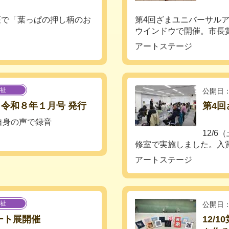
講座で「葉っぱの押し柄のお
第4回ざまユニバーサル
ウインドウで開催。市長賞、
アートステージ
祉
公開日：
 令和８年１月号 発行
第4
自身の声で録音
12/
修室で実施しました。入賞関
アートステージ
祉
公開日：
ート展開催
12/