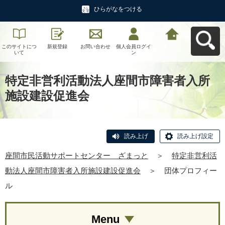
ひらがなをつける
このサイトにつ
新規登録
お問い合わせ
個人会員ログイ
座間市民活動サ
いて
ン
ポートセンタ
ー ざまっとへ
戻る
特定非営利活動法人座間市障害者入所
施設建設促進会
読み上げ
読み上げ設定
座間市民活動サポートセンター ざまっと
＞
特定非営利活
動法人座間市障害者入所施設建設促進会
＞
団体プロフィー
ル
Menu