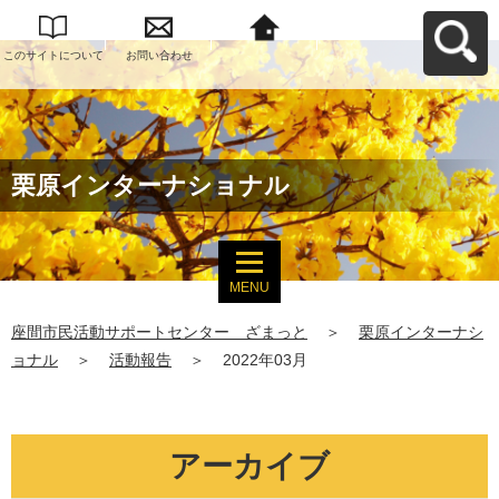
このサイトについて
お問い合わせ
座間市民活動サポー
トセンター ざまっ
とへ戻る
栗原インターナショナル
MENU
座間市民活動サポートセンター ざまっと
＞
栗原インターナシ
ョナル
＞
活動報告
＞
2022年03月
アーカイブ