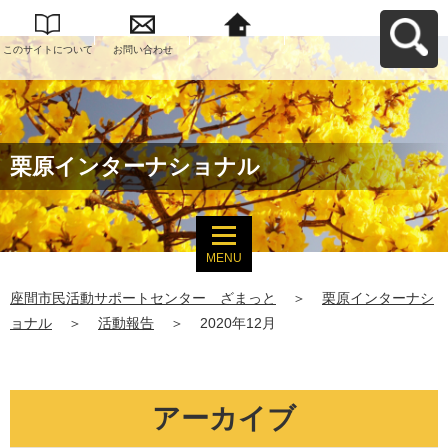
このサイトについて
お問い合わせ
座間市民活動サポー
トセンター ざまっ
とへ戻る
栗原インターナショナル
MENU
座間市民活動サポートセンター ざまっと
＞
栗原インターナシ
ョナル
＞
活動報告
＞
2020年12月
アーカイブ