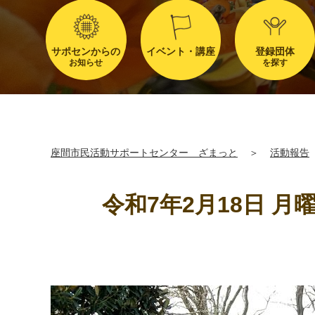
サポセンからの
イベント・講座
登録団体
お知らせ
を探す
座間市民活動サポートセンター ざまっと
＞
活動報告
令和7年2月18日 