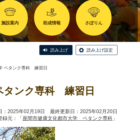
施設案内
助成情報
さぽりん
読み上げ
読み上げ設定
学 ペタンク専科 練習日
 ペタンク専科 練習日
：2025年02月19日 最終更新日：2025年02月20日
登録元：「
座間市健康文化都市大学 ペタンク専科
」