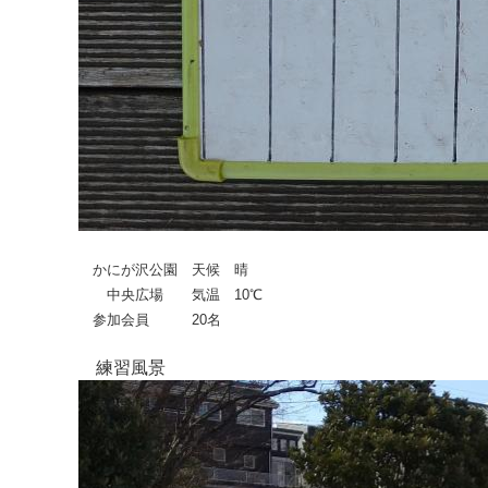
かにが沢公園 天候 晴
中央広場 気温 10℃
参加会員 20名
練習風景