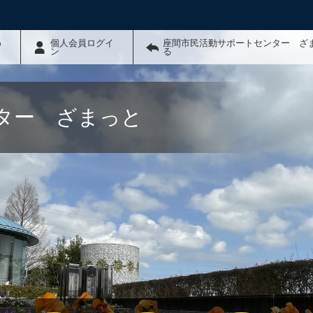
わ
個人会員ログイ
座間市民活動サポートセンター ざ
ン
る
ター ざまっと