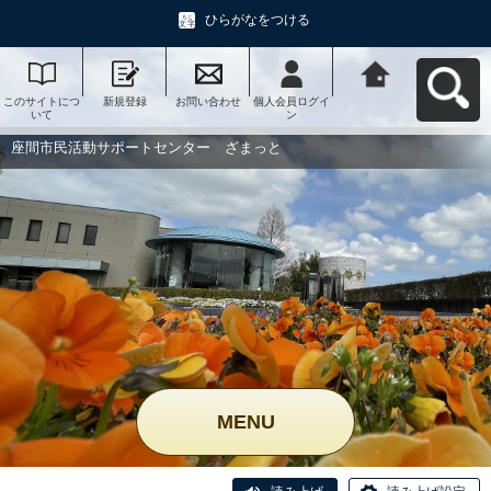
ひらがなをつける
このサイトにつ
新規登録
お問い合わせ
個人会員ログイ
座間市民活動サ
いて
ン
ポートセンタ
ー ざまっとへ
戻る
座間市民活動サポートセンター ざまっと
MENU