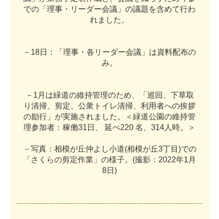
で
の
「
理
事
・
リ
ー
ダ
ー
会
議
」
の
議
題
を
含
め
て
行
わ
れ
ま
し
た
。
－
1
8
日
：
「
理
事
・
各
リ
ー
ダ
ー
会
議
」
は
資
料
配
布
の
み
。
－
1
月
は
緑
道
の
維
持
管
理
の
た
め
、
「
巡
回
、
下
草
取
り
清
掃
、
剪
定
、
公
衆
ト
イ
レ
清
掃
、
利
用
者
へ
の
挨
拶
の
励
行
」
が
実
施
さ
れ
ま
し
た
。
＜
緑
道
公
園
の
維
持
管
理
参
加
者
：
稼
働
3
1
日
、
延
べ
2
2
0
名
、
3
1
4
人
時
。
＞
－
写
真
：
相
模
が
丘
仲
よ
し
小
道
(
相
模
が
丘
3
丁
目
)
で
の
「
さ
く
ら
の
剪
定
作
業
」
の
様
子
。
(
撮
影
：
2
0
2
2
年
1
月
8
日
)