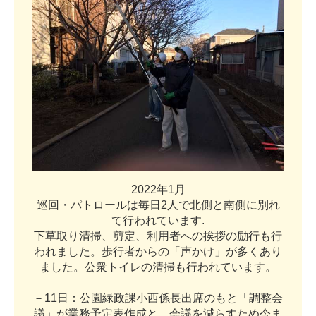
2
0
2
2
年
1
月
巡
回
・
パ
ト
ロ
ー
ル
は
毎
日
2
人
で
北
側
と
南
側
に
別
れ
て
行
わ
れ
て
い
ま
す
.
下
草
取
り
清
掃
、
剪
定
、
利
用
者
へ
の
挨
拶
の
励
行
も
行
わ
れ
ま
し
た
。
歩
行
者
か
ら
の
「
声
か
け
」
が
多
く
あ
り
ま
し
た
。
公
衆
ト
イ
レ
の
清
掃
も
行
わ
れ
て
い
ま
す
。
－
1
1
日
：
公
園
緑
政
課
小
西
係
長
出
席
の
も
と
「
調
整
会
議
」
が
業
務
予
定
表
作
成
と
、
会
議
を
減
ら
す
た
め
今
ま