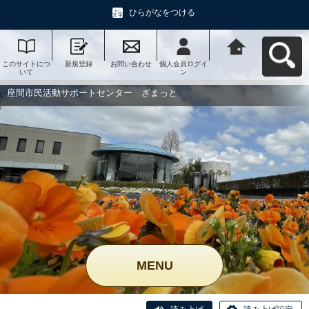
ひらがなをつける
このサイトにつ
新規登録
お問い合わせ
個人会員ログイ
座間市民活動サ
いて
ン
ポートセンタ
ー ざまっとへ
戻る
座間市民活動サポートセンター ざまっと
MENU