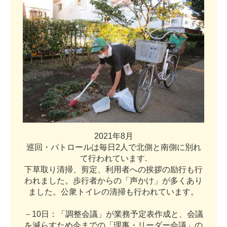
2
0
2
1
年
8
月
巡
回
・
パ
ト
ロ
ー
ル
は
毎
日
2
人
で
北
側
と
南
側
に
別
れ
て
行
わ
れ
て
い
ま
す
.
下
草
取
り
清
掃
、
剪
定
、
利
用
者
へ
の
挨
拶
の
励
行
も
行
わ
れ
ま
し
た
。
歩
行
者
か
ら
の
「
声
か
け
」
が
多
く
あ
り
ま
し
た
。
公
衆
ト
イ
レ
の
清
掃
も
行
わ
れ
て
い
ま
す
。
－
1
0
日
：
「
調
整
会
議
」
が
業
務
予
定
表
作
成
と
、
会
議
を
減
ら
す
た
め
今
ま
で
の
「
理
事
・
リ
ー
ダ
ー
会
議
」
の