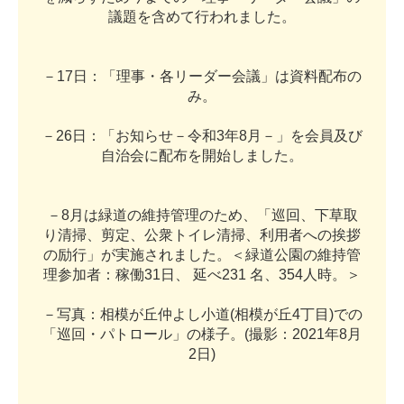
議
題
を
含
め
て
行
わ
れ
ま
し
た
。
－
1
7
日
：
「
理
事
・
各
リ
ー
ダ
ー
会
議
」
は
資
料
配
布
の
み
。
－
2
6
日
：
「
お
知
ら
せ
－
令
和
3
年
8
月
－
」
を
会
員
及
び
自
治
会
に
配
布
を
開
始
し
ま
し
た
。
－
8
月
は
緑
道
の
維
持
管
理
の
た
め
、
「
巡
回
、
下
草
取
り
清
掃
、
剪
定
、
公
衆
ト
イ
レ
清
掃
、
利
用
者
へ
の
挨
拶
の
励
行
」
が
実
施
さ
れ
ま
し
た
。
＜
緑
道
公
園
の
維
持
管
理
参
加
者
：
稼
働
3
1
日
、
延
べ
2
3
1
名
、
3
5
4
人
時
。
＞
－
写
真
：
相
模
が
丘
仲
よ
し
小
道
(
相
模
が
丘
4
丁
目
)
で
の
「
巡
回
・
パ
ト
ロ
ー
ル
」
の
様
子
。
(
撮
影
：
2
0
2
1
年
8
月
2
日
)