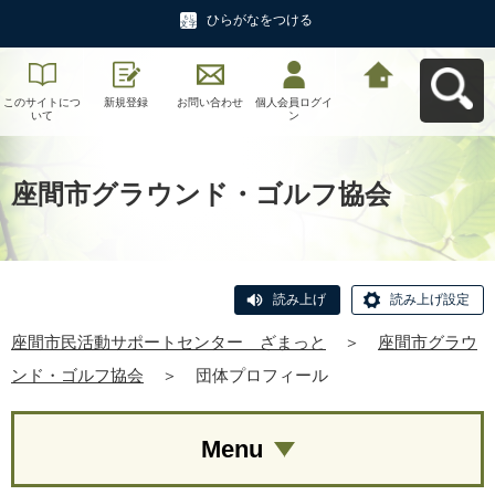
ひらがなをつける
このサイトにつ
新規登録
お問い合わせ
個人会員ログイ
座間市民活動サ
いて
ン
ポートセンタ
ー ざまっとへ
戻る
座間市グラウンド・ゴルフ協会
読み上げ
読み上げ設定
座間市民活動サポートセンター ざまっと
＞
座間市グラウ
ンド・ゴルフ協会
＞
団体プロフィール
Menu