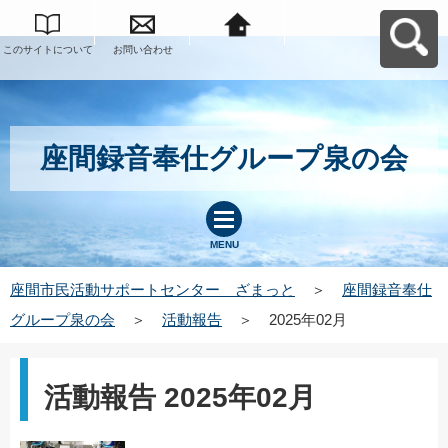
このサイトについて
お問い合わせ
座間市民活動サポー
トセンター ざまっ
とへ戻る
座間録音奉仕グループ泉の会
MENU
座間市民活動サポートセンター ざまっと
＞
座間録音奉仕
グループ泉の会
＞
活動報告
＞
2025年02月
活動報告 2025年02月