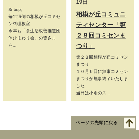
19日
&nbsp;
相模が丘コミュニ
毎年恒例の相模が丘コミセ
ン料理教室
ティセンター「第
今年も「食生活改善推進団
２８回コミセンま
体ひまわり会」の皆さま
を...
つり」
第２８回相模が丘コミセン
まつり
１０月６日に無事コミセン
まつりが無事終了いたしま
した
当日は小雨のス...
ページの先頭に戻る