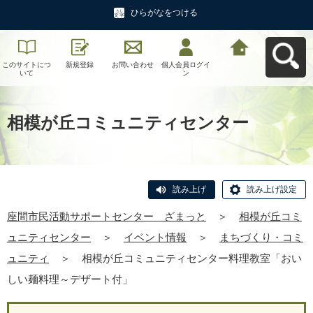
ひらがなをつける
このサイトにつ
新規登録
お問い合わせ
個人会員ログイ
座間市民活動サ
いて
ン
ポートセンタ
ー ざまっとへ
戻る
相模が丘コミュニティセンター
読み上げ
読み上げ設定
座間市民活動サポートセンター ざまっと
＞
相模が丘コミ
ュニティセンター
＞
イベント情報
＞
まちづくり・コミ
ュニティ
＞
相模が丘コミュニティセンター料理教室「おい
しい麺料理～デザート付」