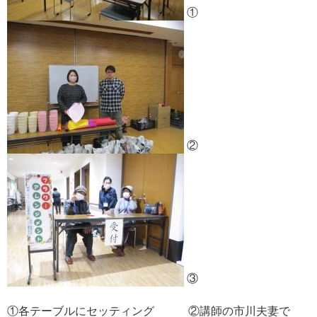
①
②
③
①各テーブルにセッティング ②講師の市川夫妻で