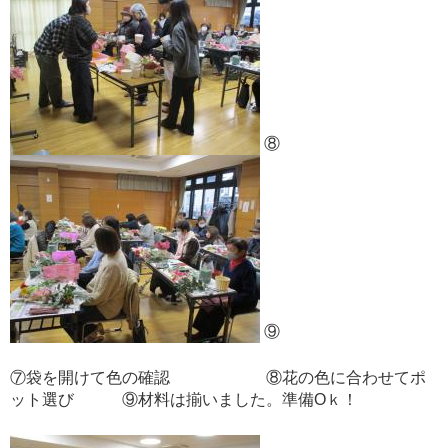
⑧
⑨
⑦袋を開けて色の確認 ⑧花の色に合わせてポ
ット選び ⑨材料は揃いました。準備Oｋ！