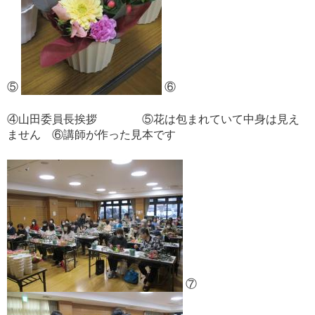
⑤
⑥
④山田委員長挨拶 ⑤花は包まれていて中身は見え
ません ⑥講師が作った見本です
⑦