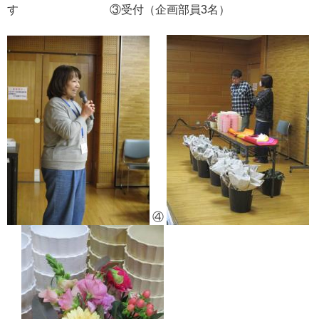
す ③受付（企画部員3名）
④