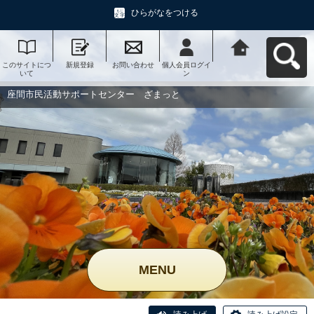
ひらがなをつける
このサイトにつ
新規登録
お問い合わせ
個人会員ログイ
座間市民活動サ
いて
ン
ポートセンタ
ー ざまっとへ
戻る
座間市民活動サポートセンター ざまっと
MENU