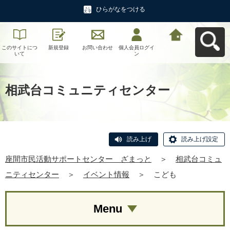
ひらがなをつける
このサイトにつ
新規登録
お問い合わせ
個人会員ログイ
座間市民活動サ
いて
ン
ポートセンタ
ー ざまっとへ
戻る
相武台コミュニティセンター
読み上げ
読み上げ設定
座間市民活動サポートセンター ざまっと
＞
相武台コミュ
ニティセンター
＞
イベント情報
＞
こども
Menu