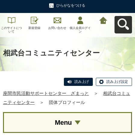
ひらがなをつける
このサイトにつ
新規登録
お問い合わせ
個人会員ログイ
座間市民活動サ
いて
ン
ポートセンタ
ー ざまっとへ
戻る
相武台コミュニティセンター
読み上げ
読み上げ設定
座間市民活動サポートセンター ざまっと
＞
相武台コミュ
ニティセンター
＞
団体プロフィール
Menu