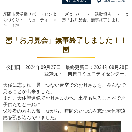
読み上げ
読み上げ設定
座間市民活動サポートセンター ざまっと
＞
活動報告
＞
ま
ちづくり・コミュニティ
＞
🦉「お月見会」無事終了しまし
た！！🦉
🦉「お月見会」無事終了しました！！
🦉
公開日：2024年09月27日 最終更新日：2024年09月28日
登録元：「
栗原コミュニティセンター
」
天候に恵まれ、曇一つない青空でのお月さまを、みんなで
見ることが出来ました。
また、天体望遠鏡でお月さまの他、土星も見ることができ
子供たちと一緒に
保護者の方も興奮しながら、時間のたつのを忘れ天体望遠
鏡を覗き込んでいました。