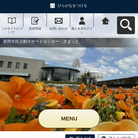
ひらがなをつける
このサイトにつ
新規登録
お問い合わせ
個人会員ログイ
座間市民活動サ
いて
ン
ポートセンタ
ー ざまっとへ
戻る
座間市民活動サポートセンター ざまっと
MENU