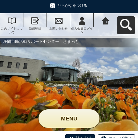
ひらがなをつける
このサイトにつ
新規登録
お問い合わせ
個人会員ログイ
座間市民活動サ
いて
ン
ポートセンタ
ー ざまっとへ
戻る
座間市民活動サポートセンター ざまっと
MENU