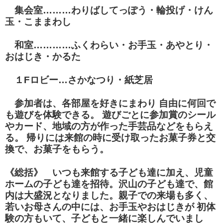
集会室………わりばしてっぽう・輪投げ・けん
玉・こままわし
和室…………ふくわらい・お手玉・あやとり・
おはじき・かるた
１Fロビー…さかなつり・紙芝居
参加者は、各部屋を好きにまわり 自由に何回で
も遊びを体験で
きる。 遊びごとに参加賞のシール
やカード、地域の方が作った
手芸品などをもらえ
る。 帰りには来館の時に受け取ったお菓子券
と交
換で、お菓子をもらう。
《総括》
いつも来館する子ども達に加え、児童
ホームの子ども達を招待。沢山の子ども達で、館
内は大盛況となりました。親子での来場も多く、
若いお母さんの中には、お手玉やおはじきが 初体
験の方もいて、子どもと一緒に楽しんでいまし