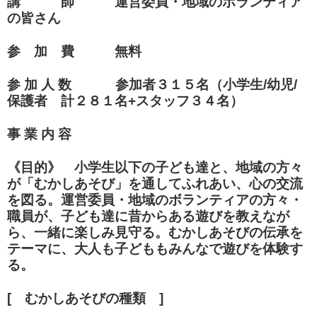
講 師 運営委員・地域のボランティア
の皆さん
参 加 費 無料
参 加 人 数 参加者３１５名（小学生/幼児/
保護者 計２８１名+スタッフ３４名）
事 業 内 容
《目的》
小学生以下の子ども達と、地域の方々
が「むかしあそび」を通してふれあい
、心の交流
を図る。運営委員・地域のボランティアの
方々・
職員が、子ども達に昔からある遊びを教えなが
ら、一緒に
楽しみ見守る。むかしあそびの伝承を
テーマに、大人も子どもも
みんなで遊びを体験す
る。
[ むかしあそびの種類 ]