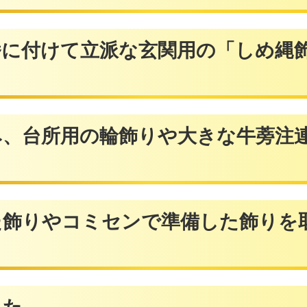
立派な玄関用の「しめ縄飾り
の輪飾りや大きな牛蒡注連を
ミセンで準備した飾りを取り