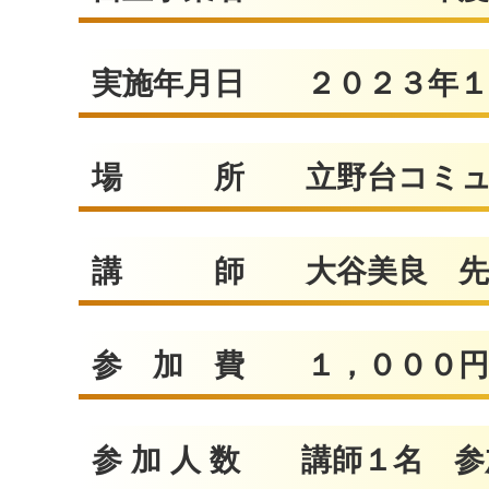
実施年月日 ２０２３年１
場 所 立野台コミュ
講 師 大谷美良 先
参 加 費 １，０００円
参 加 人 数 講師１名 