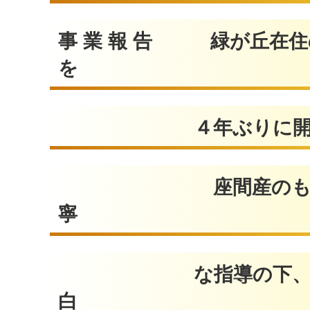
事 業 報 告 緑が丘在
を
４年ぶりに開催し
座間産のもち米本藁を
寧
な指導の下、準備され
白