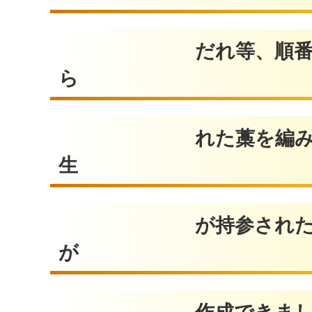
だれ等、順番に付けて
ら
れた藁を編み、台所用
生
が持参された飾りやコ
が