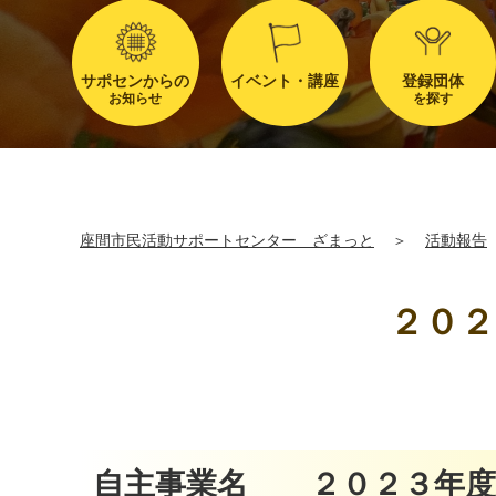
サポセンからの
イベント・講座
登録団体
お知らせ
を探す
座間市民活動サポートセンター ざまっと
＞
活動報告
２０
自主事業名 ２０２３年