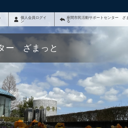
わ
個人会員ログイ
座間市民活動サポートセンター ざ
ン
る
ター ざまっと