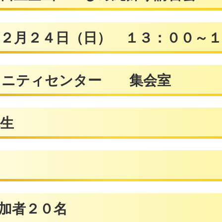
２月２４日（日） １３：００～１
ニティセンター 集会室
生
参加者２０名