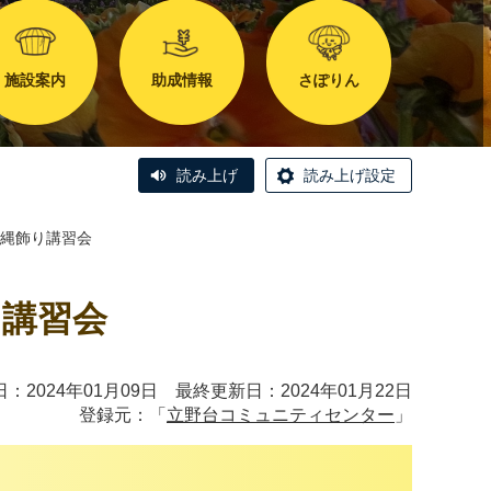
施設案内
助成情報
さぽりん
読み上げ
読み上げ設定
縄飾り講習会
講習会
：2024年01月09日 最終更新日：2024年01月22日
登録元：「
立野台コミュニティセンター
」