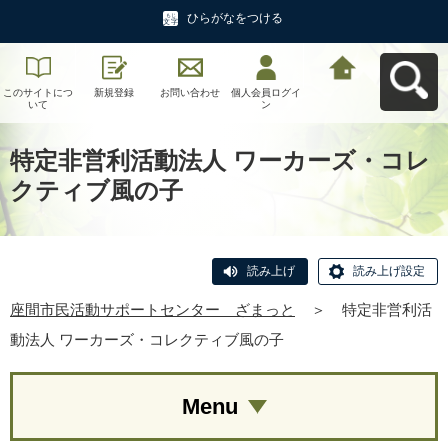
ひらがなをつける
このサイトにつ
新規登録
お問い合わせ
個人会員ログイ
座間市民活動サ
いて
ン
ポートセンタ
ー ざまっとへ
戻る
特定非営利活動法人 ワーカーズ・コレ
クティブ風の子
読み上げ
読み上げ設定
座間市民活動サポートセンター ざまっと
＞
特定非営利活
動法人 ワーカーズ・コレクティブ風の子
Menu