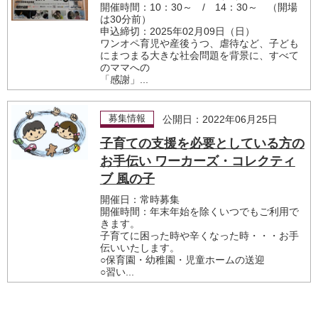
開催時間：10：30～ / 14：30～ （開場
は30分前）
申込締切：2025年02月09日（日）
ワンオペ育児や産後うつ、虐待など、子ども
にまつまる大きな社会問題を背景に、すべて
のママへの
「感謝」...
募集情報
公開日：2022年06月25日
子育ての支援を必要としている方の
お手伝い ワーカーズ・コレクティ
ブ 風の子
開催日：常時募集
開催時間：年末年始を除くいつでもご利用で
きます。
子育てに困った時や辛くなった時・・・お手
伝いいたします。
○保育園・幼稚園・児童ホームの送迎
○習い...