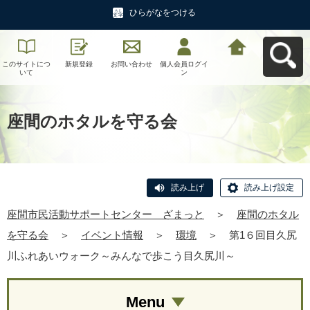
ひらがなをつける
このサイトにつ
新規登録
お問い合わせ
個人会員ログイ
座間市民活動サ
いて
ン
ポートセンタ
ー ざまっとへ
戻る
座間のホタルを守る会
読み上げ
読み上げ設定
座間市民活動サポートセンター ざまっと
＞
座間のホタル
を守る会
＞
イベント情報
＞
環境
＞
第1６回目久尻
川ふれあいウォーク～みんなで歩こう目久尻川～
Menu