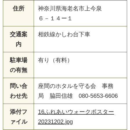
住所
神奈川県海老名市上今泉
６－１４ー１
交通案
相鉄線かしわ台下車
内
駐車場
有り（有料）
の有無
問い合
座間のホタルを守る会 事務
わせ先
局 脇田信雄 080-5653-6606
添付フ
16ふれあいウォークポスター
ァイル
20231202.jpg