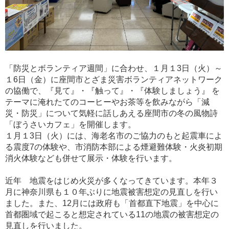
「防災とボランティア週間」に合わせ、１月１3日（火）～
１6日（金）に座間市とざま災害ボランティアネットワーク
の協働で、『見て』・『触って』・『体験しましょう』 を
テーマに淹れたてのコーヒーやお茶等を飲みながら「減
災・防災」について気軽に話しあえる座間市の冬の風物詩
「ぼうさいカフェ」を開催します。
１月１3日（火）には、海老名市のご協力のもと起震車によ
る震度7の体験や、市消防本部による煙避難体験・火炎初期
消火体験なども併せて展示・体験を行います。
近年 地震をはじめ火災が多くなってきています。本年３
月に神奈川県も１０年ぶりに地震被害想定の見直しを行い
ました。また、12月には政府も「首都直下地震」を中心に
首都圏域で起こると想定されている11の地震の被害想定の
見直しを行いました。