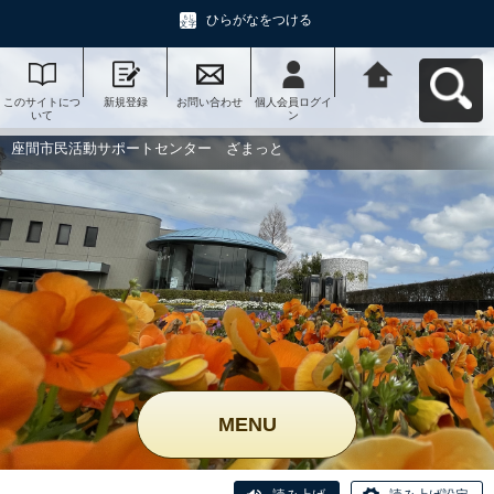
ひらがなをつける
このサイトにつ
新規登録
お問い合わせ
個人会員ログイ
座間市民活動サ
いて
ン
ポートセンタ
ー ざまっとへ
戻る
座間市民活動サポートセンター ざまっと
MENU