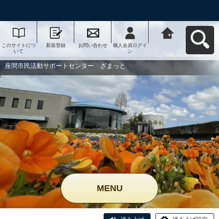
このサイトにつ
新規登録
お問い合わせ
個人会員ログイ
座間市民活動サ
いて
ン
ポートセンタ
ー ざまっとへ
戻る
座間市民活動サポートセンター ざまっと
MENU