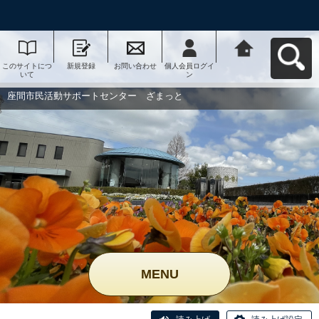
このサイトにつ
新規登録
お問い合わせ
個人会員ログイ
座間市民活動サ
いて
ン
ポートセンタ
ー ざまっとへ
戻る
座間市民活動サポートセンター ざまっと
MENU