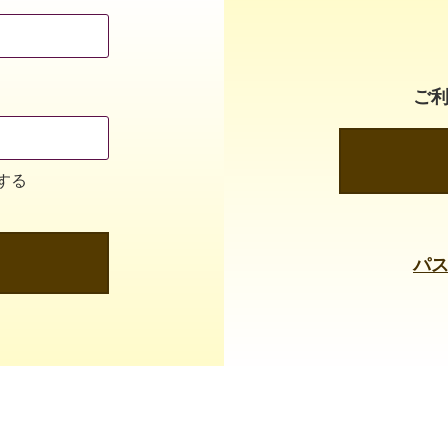
ご
する
パ