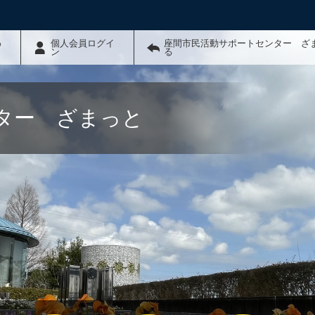
わ
個人会員ログイ
座間市民活動サポートセンター ざ
ン
る
ター ざまっと