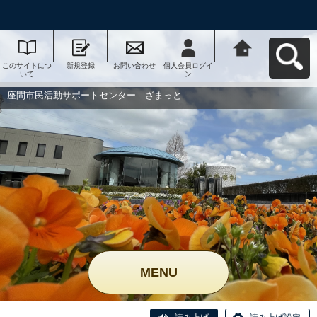
このサイトにつ
新規登録
お問い合わせ
個人会員ログイ
座間市民活動サ
いて
ン
ポートセンタ
ー ざまっとへ
戻る
座間市民活動サポートセンター ざまっと
MENU