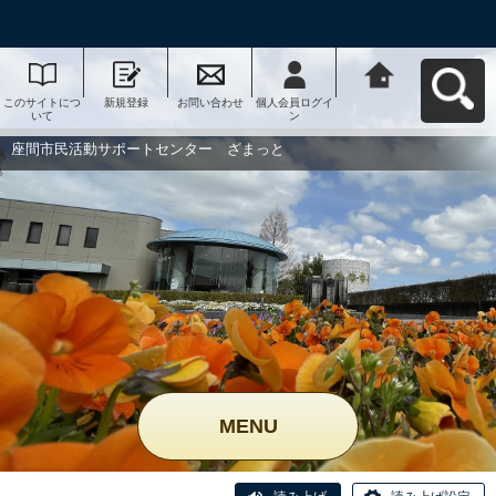
このサイトにつ
新規登録
お問い合わせ
個人会員ログイ
座間市民活動サ
いて
ン
ポートセンタ
ー ざまっとへ
戻る
座間市民活動サポートセンター ざまっと
MENU