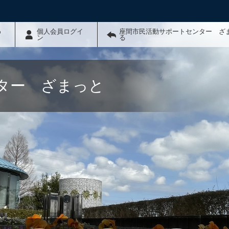
わ
個人会員ログイ
座間市民活動サポートセンター ざ
ン
る
ター ざまっと