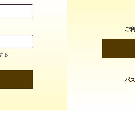
ご
する
パ