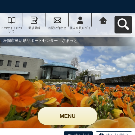
このサイトにつ
新規登録
お問い合わせ
個人会員ログイ
座間市民活動サ
いて
ン
ポートセンタ
ー ざまっとへ
戻る
座間市民活動サポートセンター ざまっと
MENU