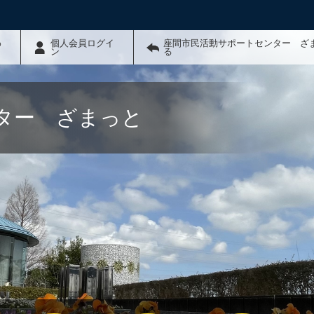
わ
個人会員ログイ
座間市民活動サポートセンター ざ
ン
る
ター ざまっと