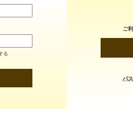
ご
する
パ