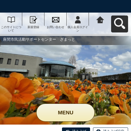
このサイトにつ
新規登録
お問い合わせ
個人会員ログイ
座間市民活動サ
いて
ン
ポートセンタ
ー ざまっとへ
戻る
座間市民活動サポートセンター ざまっと
MENU