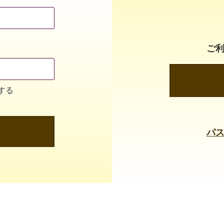
ご
する
パ