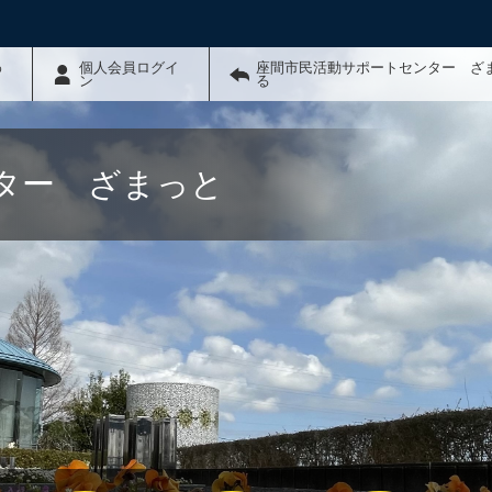
わ
個人会員ログイ
座間市民活動サポートセンター ざ
ン
る
ター ざまっと