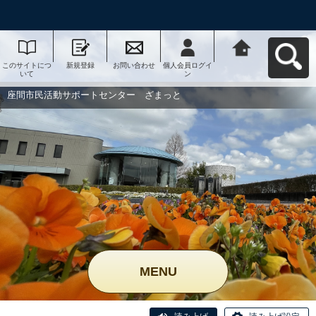
このサイトにつ
新規登録
お問い合わせ
個人会員ログイ
座間市民活動サ
いて
ン
ポートセンタ
ー ざまっとへ
戻る
座間市民活動サポートセンター ざまっと
MENU