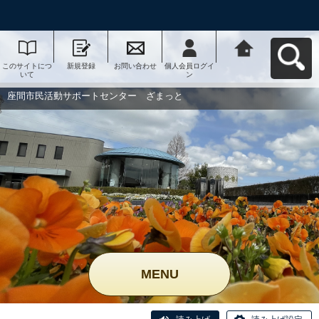
このサイトにつ
新規登録
お問い合わせ
個人会員ログイ
座間市民活動サ
いて
ン
ポートセンタ
ー ざまっとへ
戻る
座間市民活動サポートセンター ざまっと
MENU