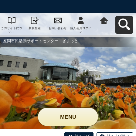
このサイトにつ
新規登録
お問い合わせ
個人会員ログイ
座間市民活動サ
いて
ン
ポートセンタ
ー ざまっとへ
戻る
座間市民活動サポートセンター ざまっと
MENU