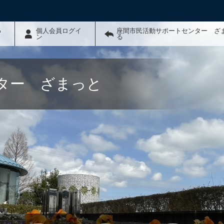
わ
個人会員ログイ
座間市民活動サポートセンター ざ
ン
る
ター ざまっと