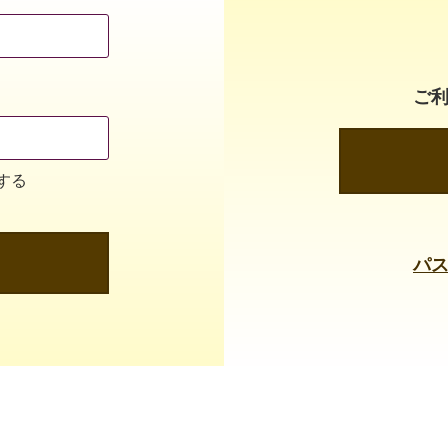
ご
する
パ