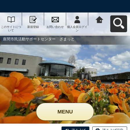
このサイトにつ
新規登録
お問い合わせ
個人会員ログイ
座間市民活動サ
いて
ン
ポートセンタ
ー ざまっとへ
戻る
座間市民活動サポートセンター ざまっと
MENU