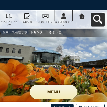
このサイトにつ
新規登録
お問い合わせ
個人会員ログイ
座間市民活動サ
いて
ン
ポートセンタ
ー ざまっとへ
戻る
座間市民活動サポートセンター ざまっと
MENU