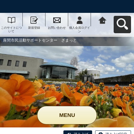
このサイトにつ
新規登録
お問い合わせ
個人会員ログイ
座間市民活動サ
いて
ン
ポートセンタ
ー ざまっとへ
戻る
座間市民活動サポートセンター ざまっと
MENU