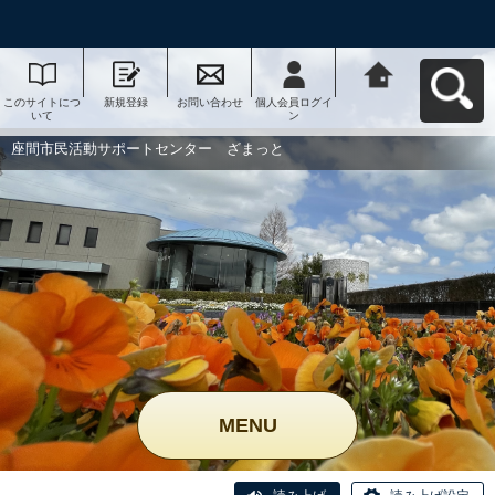
このサイトにつ
新規登録
お問い合わせ
個人会員ログイ
座間市民活動サ
いて
ン
ポートセンタ
ー ざまっとへ
戻る
座間市民活動サポートセンター ざまっと
MENU