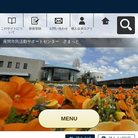
このサイトにつ
新規登録
お問い合わせ
個人会員ログイ
座間市民活動サ
いて
ン
ポートセンタ
ー ざまっとへ
戻る
座間市民活動サポートセンター ざまっと
MENU