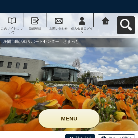
このサイトにつ
新規登録
お問い合わせ
個人会員ログイ
座間市民活動サ
いて
ン
ポートセンタ
ー ざまっとへ
戻る
座間市民活動サポートセンター ざまっと
MENU