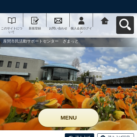
このサイトにつ
新規登録
お問い合わせ
個人会員ログイ
座間市民活動サ
いて
ン
ポートセンタ
ー ざまっとへ
戻る
座間市民活動サポートセンター ざまっと
MENU