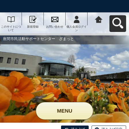
このサイトにつ
新規登録
お問い合わせ
個人会員ログイ
座間市民活動サ
いて
ン
ポートセンタ
ー ざまっとへ
戻る
座間市民活動サポートセンター ざまっと
MENU