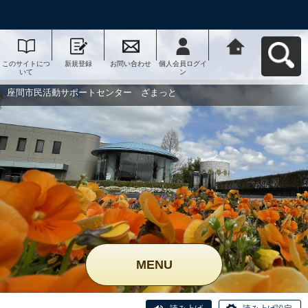
このサイトにつ
新規登録
お問い合わせ
個人会員ログイ
座間市民活動サ
いて
ン
ポートセンタ
ー ざまっとへ
戻る
座間市民活動サポートセンター ざまっと
MENU