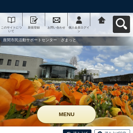
このサイトにつ
新規登録
お問い合わせ
個人会員ログイ
座間市民活動サ
いて
ン
ポートセンタ
ー ざまっとへ
戻る
座間市民活動サポートセンター ざまっと
MENU